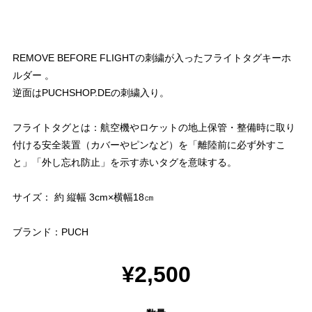
REMOVE BEFORE FLIGHTの刺繍が入ったフライトタグキーホ
ルダー 。
逆面はPUCHSHOP.DEの刺繍入り。
フライトタグとは：航空機やロケットの地上保管・整備時に取り
付ける安全装置（カバーやピンなど）を「離陸前に必ず外すこ
と」「外し忘れ防止」を示す赤いタグを意味する。
サイズ： 約 縦幅 3cm×横幅18㎝
ブランド：PUCH
¥2,500