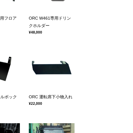
1専用フロア
ORC W461専用ドリン
クホルダー
¥48,000
ールボック
ORC 運転席下小物入れ
¥22,000