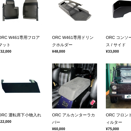
ORC W461専用フロア
ORC W461専用ドリン
ORC コンソ
マット
クホルダー
ス / サイド
¥32,000
¥48,000
¥33,000
ORC 運転席下小物入れ
ORC アルカンターラカ
ORC フロン
¥22,000
バー
ィルター
¥60,000
¥75,000