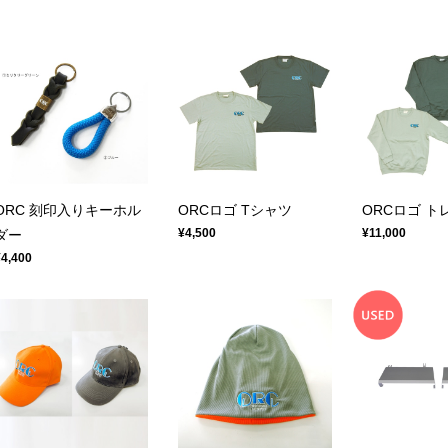
ORC 刻印入りキーホル
ORCロゴ Tシャツ
ORCロゴ ト
¥4,500
¥11,000
ダー
¥4,400